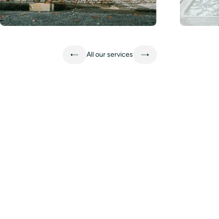
Learn more
Learn mo
All our services
Experience
Bordeaux with a