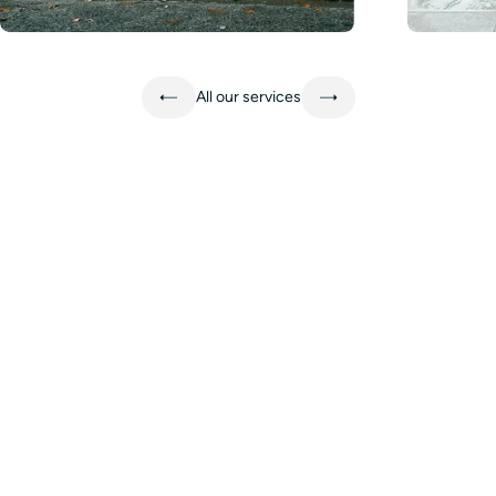
Learn more
Learn mo
All our services
Experience Paris
with a concierge