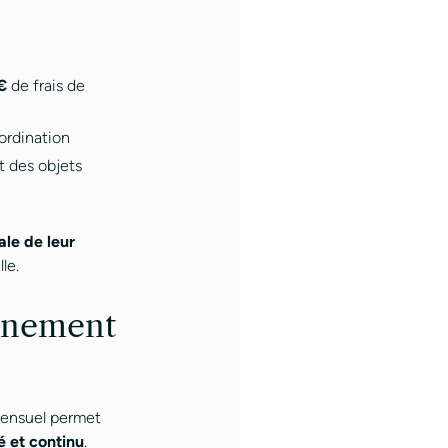
€
de frais de
ordination
 des objets
ale de leur
le.
onnement
 mensuel permet
é et continu
.