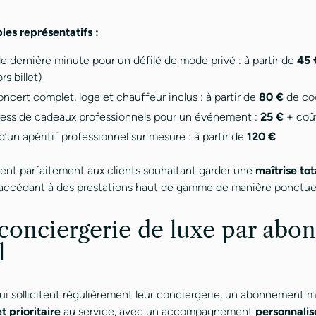
es représentatifs :
e dernière minute pour un défilé de mode privé : à partir de
45 
s billet)
ncert complet, loge et chauffeur inclus : à partir de
80 €
de co
ress de cadeaux professionnels pour un événement :
25 €
+ coût
d’un apéritif professionnel sur mesure : à partir de
120 €
nt parfaitement aux clients souhaitant garder une
maîtrise tot
 accédant à des prestations haut de gamme de manière ponctuel
f conciergerie de luxe par ab
l
 qui sollicitent régulièrement leur conciergerie, un abonnement
et prioritaire
au service, avec un accompagnement
personnalis