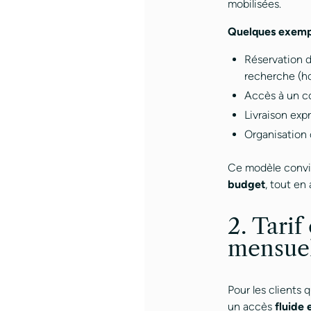
mobilisées.
Quelques exempl
Réservation d
recherche (hor
Accès à un co
Livraison exp
Organisation 
Ce modèle convie
budget
, tout en
2. Tari
mensue
Pour les clients
un accès
fluide 