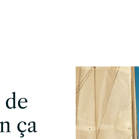
ue Blanche
Conciergerie
FR
 de
n ça