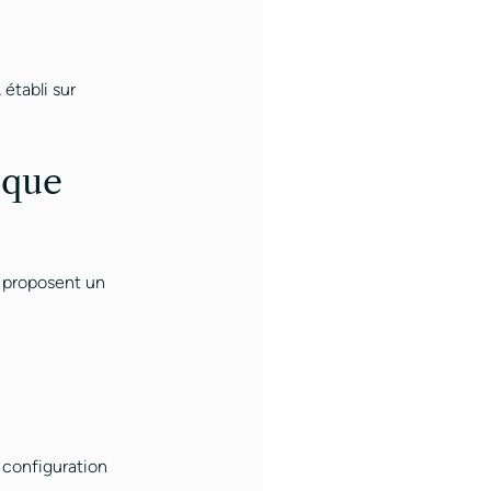
, établi sur
ique
s proposent un
e configuration