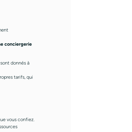
ement
une conciergerie
 sont donnés à
opres tarifs, qui
que vous confiez.
ssources