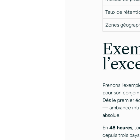
Taux de rétenti
Zones géograph
Exem
l’exc
Prenons l’exemple
pour son conjoint
Dès le premier éc
— ambiance intimi
absolue.
En
48 heures
, t
depuis trois pay