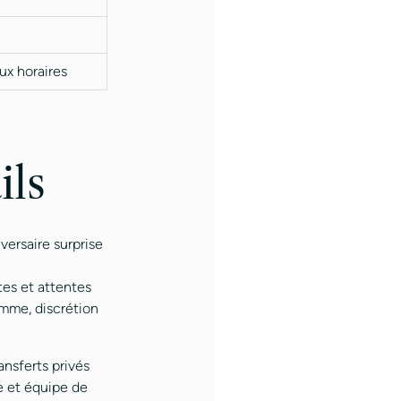
ux horaires
ils
versaire surprise
tes et attentes
amme, discrétion
ransferts privés
e et équipe de