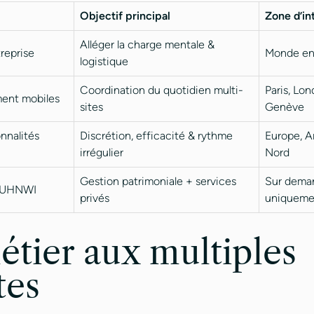
Objectif principal
Zone d’in
Alléger la charge mentale &
treprise
Monde en
logistique
Coordination du quotidien multi-
Paris, Lon
ment mobiles
sites
Genève
onnalités
Discrétion, efficacité & rythme
Europe, 
irrégulier
Nord
Gestion patrimoniale + services
Sur dema
& UHNWI
privés
uniqueme
tier aux multiples
tes