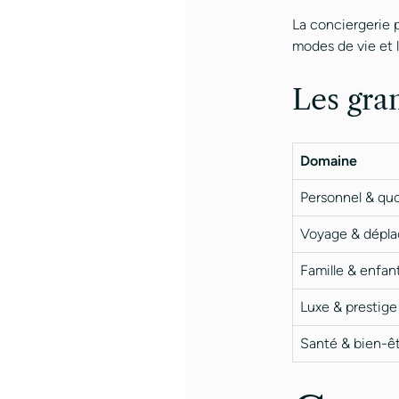
La conciergerie p
modes de vie et l
Les gra
Domaine
Personnel & quo
Voyage & dépl
Famille & enfan
Luxe & prestige
Santé & bien-ê