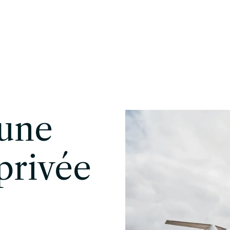
ue Blanche
Conciergerie
FR
’une
privée