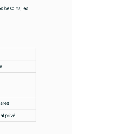
s besoins, les
ce
rares
l privé