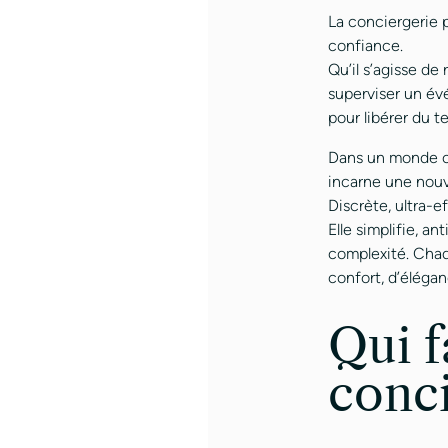
La conciergerie p
confiance.
Qu’il s’agisse de
superviser un év
pour libérer du t
Dans un monde où 
incarne une nouv
Discrète, ultra-e
Elle simplifie, an
complexité. Chaq
confort, d’élégan
Qui f
conci