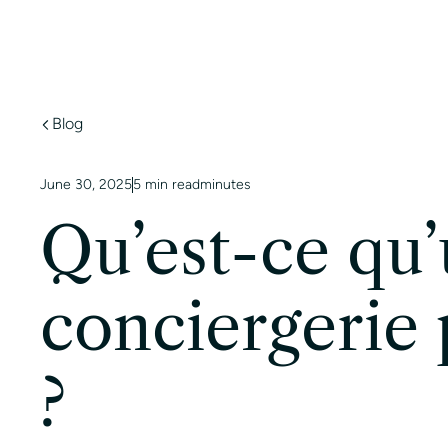
Services
Villes
Marq
Blog
June 30, 2025
5 min read
minutes
Qu’est-ce qu
conciergerie 
?