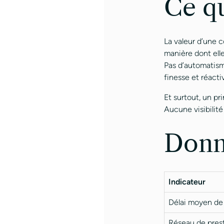
Ce qu
La valeur d’une c
manière dont elle
Pas d’automatism
finesse et réacti
Et surtout, un p
Aucune visibilité
Donn
Indicateur
Délai moyen de
Réseau de prest