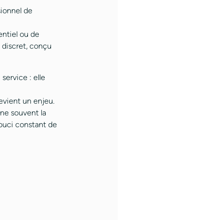
sionnel de
entiel ou de
 discret, conçu
service : elle
devient un enjeu.
ègne souvent la
souci constant de