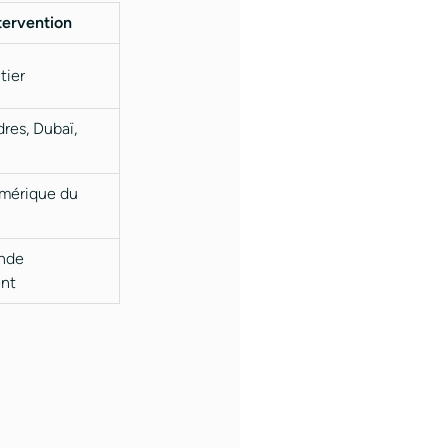
tervention
tier
dres, Dubaï,
Amérique du
nde
nt